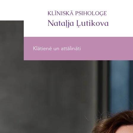
KLĪNISKĀ PSIHOLOĢE
Nataļja Ļutikova
Klātienē un attālināti