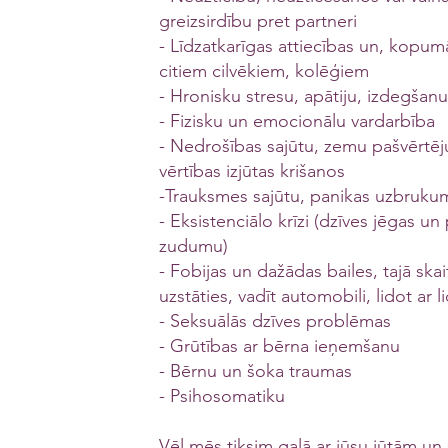
greizsirdību pret partneri
- Līdzatkarīgas attiecības un, kopumā
citiem cilvēkiem, kolēģiem
- Hronisku stresu, apātiju, izdegšanu
- Fizisku un emocionālu vardarbība
- Nedrošības sajūtu, zemu pašvērtē
vērtības izjūtas krišanos
-Trauksmes sajūtu, panikas uzbruku
- Eksistenciālo krīzi (dzīves jēgas un 
zudumu)
- Fobijas un dažādas bailes, tajā skai
uzstāties, vadīt automobili, lidot ar 
- Seksuālās dzīves problēmas
- Grūtības ar bērna ieņemšanu
- Bērnu un šoka traumas
- Psihosomatiku
Vēl mēs tiksim galā ar jūsu jūtām un