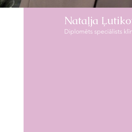
Nataļja Ļutik
Diplomēts speciālists klī
Prakse no 2013. gada. Esmu n
3660 konsultācijas un 78 gru
Latvijas psihologu profesionā
locekle. Klienti: laulātie pāri, 
sievietes, uzņēmēji un uzņēm