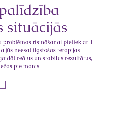
palīdzība
s situācijās
 problēmas risināšanai pietiek ar 1
Ja jūs neesat ilgstošas terapijas
 gaidāt reālus un stabilus rezultātus,
iežas pie manis.