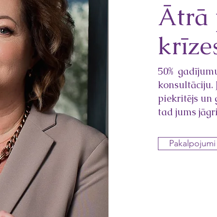
Ātrā 
krīze
50% gadījumu
konsultāciju. 
piekritējs un
tad jums jāgr
Pakalpojumi