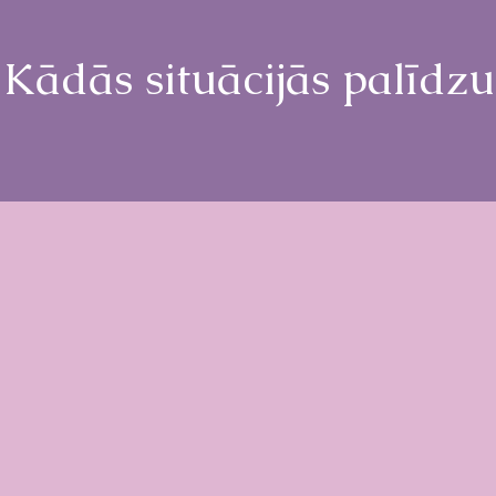
Kādās situācijās palīdzu
Savs
Trauksme. Apātija.
inātība
atkarīb
Depresija
Zems
saišu p
tējums.
Partner
ējuma