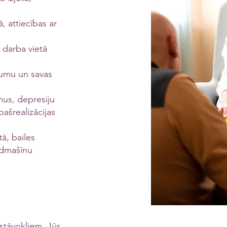
, attiecības ar
 darba vietā
jumu un savas
mus, depresiju
pašrealizācijas
tā, bailes
lidmašīnu
 stāvokļiem. Jūs