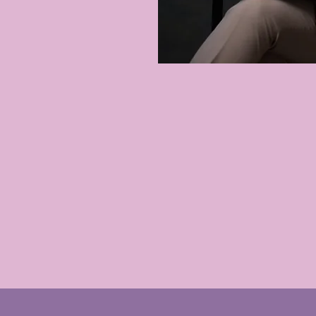
s kursi:
iholoģijas institūts
stitūts
tūts "Imaton"
ās terapijas institūts