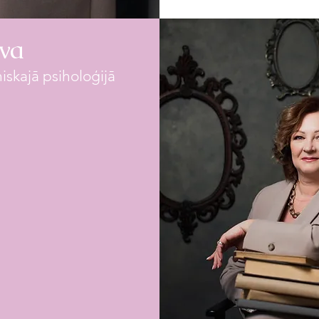
ova
niskajā psiholoģijā
ovadījusi vairāk kā
pu nodarbības.
lās asociācijas LPPA
pusaudži, vīrieši,
umu/iestāžu vadītāji.