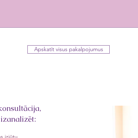
ms
Apskatīt visus pakalpojumus
onsultācija,
 izanalizēt:
s izjūtu,