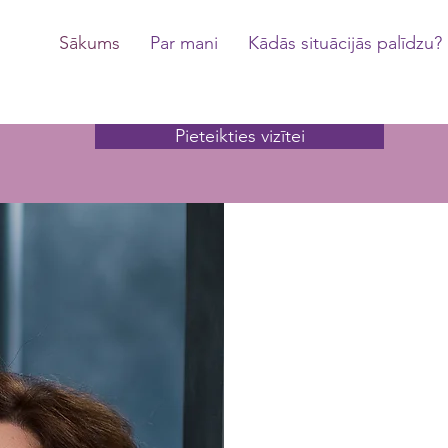
Sākums
Par mani
Kādās situācijās palīdzu?
Pieteikties vizītei