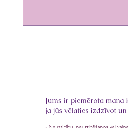
zudu
Jums ir piemērota mana k
ja jūs vēlaties izdzīvot un
- Neuzticību, neuzticēšanos vai vaina