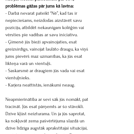
problēmas gāžas pār jums kā lavīna:
- Darbā nevarat pateikt “Nē”, kad tas ir 
nepieciešams, neizdodas aizstāvēt savu 
pozīciju, atbildēt nekaunīgam kolēģim vai 
vērsties pie vadības ar savu iniciatīvu.
- Ģimenē jūs bieži apvainojaties, esat 
greizsirdīgs, vainojat laulāto draugu, ka viņš 
jums pievērš maz uzmanības, ka jūs esat 
likteņa varā un vientuļš.
- Saskarsmē ar draugiem jūs vada vai esat 
vientuļnieks.
- Karjera neattīstās, ienākumi neaug.
Neapmierinātība ar sevi sāk jūs nomākt, pat 
tracināt. Jūs esat pārņemts ar šo stāvokli. 
Dzīve kļūst neizturama. Un ja jūs saprotat, 
ka nokļuvāt zema pašvērtējuma slazdā un 
dzīve līdzīga augstāk aprakstītajai situācijai, 