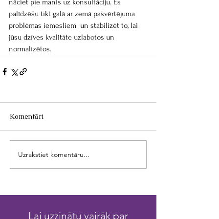
nāciet pie manis uz konsultāciju. Es 
palīdzēšu tikt galā ar zemā pašvērtējuma 
problēmas iemesliem  un stabilizēt to, lai 
jūsu dzīves kvalitāte uzlabotos un 
normalizētos.
Komentāri
Uzrakstiet komentāru...
Lai uzzinātu vairāk par