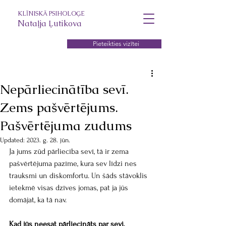
KLĪNISKĀ PSIHOLOĢE
Nataļja Ļutikova
Pieteikties vizītei
Klātienē un attālināti
Nepārliecinātība sevī.
Zems pašvērtējums.
Pašvērtējuma zudums
Updated:
2023. g. 28. jūn.
Ja jums zūd pārliecība sevī, tā ir zema 
pašvērtējuma pazīme, kura sev līdzi nes 
trauksmi un diskomfortu. Un šāds stāvoklis 
ietekmē visas dzīves jomas, pat ja jūs 
domājat, ka tā nav.
Kad jūs neesat pārliecināts par sevi, 