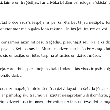
i, laime un traģēdijas. Par cilvēka bēdām psihologam “stāsta” 
a, tad brūce sadzīs, iespējams, paliks rēta, bet tā jau nesāpēs. Tu
bet vienmēr mājo galvā fona režīmā. Un tas ļoti traucē dzīvot.  
s cenšamies aizmirst pašu traģēdiju, pierunājot sevi, ka laiks 
u ir pagājis. Bet tas nav tā. Mūsu smadzenes sūta šo briesmīgo f
as šīs emocijas un jūtas turpina atrasties un dzīvot mūsos. 
eja, vardarbība, pazemojums, katastrofas – tās visas ir psiholo
ionālu darbu. 
atrodas zemapziņā, ietekmē mūsu dzīvi tagad un šeit. Ja jūs apzi
 ar psiholoģisku traumu vai izjūtat nesaprotamu diskomfortu, g
ēšu izdzīvot jūsu traumas, atbrīvoties no tām un izveidot laimīg