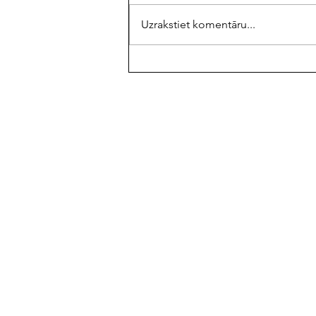
Uzrakstiet komentāru...
Savstarpējā atkarība.
Laulības saišu pārkāpšana.
Partnera aiziešana