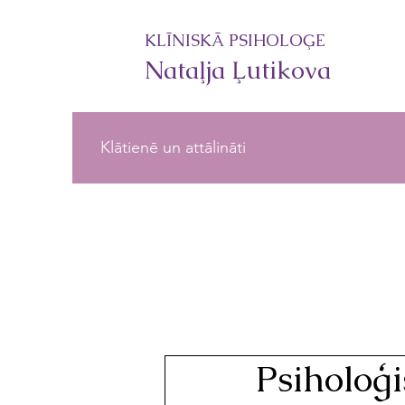
KLĪNISKĀ PSIHOLOĢE
Nataļja Ļutikova
Klātienē un attālināti
Psiholoģ