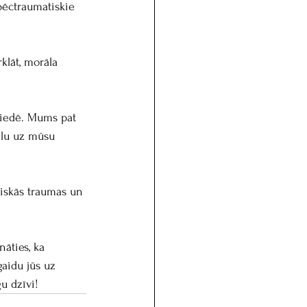
pēctraumatiskie 
rklāt, morāla 
 
dziedē. Mums pat 
ailu uz mūsu 
ģiskās traumas un 
nāties, ka 
aidu jūs uz 
u dzīvi!